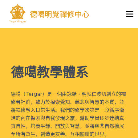
課程與活動
德噶教學體系
學習資料庫
護持
學員登錄/註冊
德噶教學體系
德噶（Tergar）是一個由詠給・明就仁波切創立的禪
修者社群，致力於探索覺知、慈悲與智慧的本質，並
將禪修融入日常生活。我們的修學次第是一段循序漸
進的內在探索與自我發現之旅，幫助學員逐步連結真
實自性，培養平靜、開放與智慧，並將慈悲自然擴展
至所有眾生，創造更友善、互相關聯的世界。