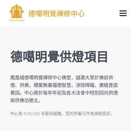
課程與活動
德噶教學體系
學習資料庫
護持
學員登錄/註冊
德噶明覺供燈項目
鳳凰城德噶明覺禪修中心佛堂，
誠邀大眾於佛前供
燈、供佛，積聚無量福德智慧，淨除障礙，廣植菩提
善因。中心將於每年年初及各大法會中特別回向供燈
與供佛功德主。
中心為 501(c)(3) 非盈利組織，您的供養可作為減稅抵扣。