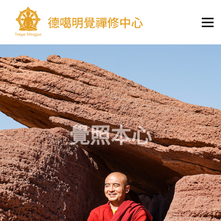
課程與活動
德噶教學體系
學習資料庫
護持
學員登錄/註冊
覺照本心