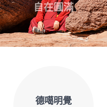
自在圓滿
德噶明覺