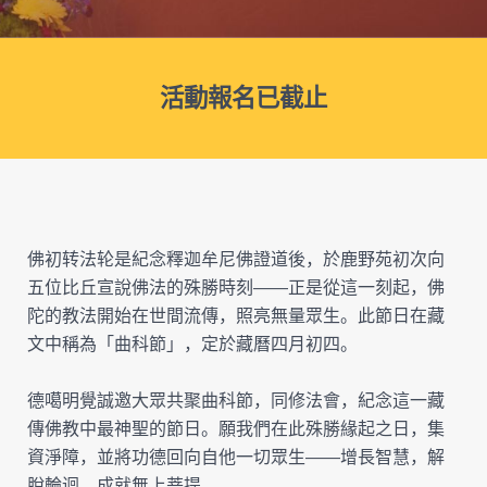
活動報名已截止
佛初转法轮是紀念釋迦牟尼佛證道後，於鹿野苑初次向
五位比丘宣說佛法的殊勝時刻——正是從這一刻起，佛
陀的教法開始在世間流傳，照亮無量眾生。此節日在藏
文中稱為「曲科節」，定於藏曆四月初四。
德噶明覺誠邀大眾共聚曲科節，同修法會，紀念這一藏
傳佛教中最神聖的節日。願我們在此殊勝緣起之日，集
資淨障，並將功德回向自他一切眾生——增長智慧，解
脫輪迴，成就無上菩提。