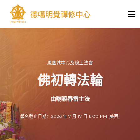
課程與活動
德噶教學體系
學習資料庫
護持
學員登錄/註冊
鳳凰城中心及線上法會
佛初轉法輪
由喇嘛春雷主法
報名截止日期：2026 年 7 月 17 日 6:00 PM (美西)